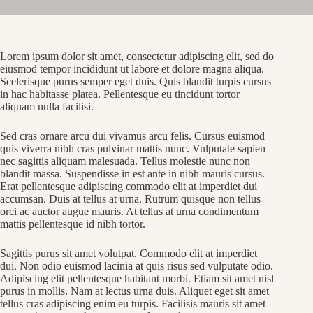
Lorem ipsum dolor sit amet, consectetur adipiscing elit, sed do
eiusmod tempor incididunt ut labore et dolore magna aliqua.
Scelerisque purus semper eget duis. Quis blandit turpis cursus
in hac habitasse platea. Pellentesque eu tincidunt tortor
aliquam nulla facilisi.
Sed cras ornare arcu dui vivamus arcu felis. Cursus euismod
quis viverra nibh cras pulvinar mattis nunc. Vulputate sapien
nec sagittis aliquam malesuada. Tellus molestie nunc non
blandit massa. Suspendisse in est ante in nibh mauris cursus.
Erat pellentesque adipiscing commodo elit at imperdiet dui
accumsan. Duis at tellus at urna. Rutrum quisque non tellus
orci ac auctor augue mauris. At tellus at urna condimentum
mattis pellentesque id nibh tortor.
Sagittis purus sit amet volutpat. Commodo elit at imperdiet
dui. Non odio euismod lacinia at quis risus sed vulputate odio.
Adipiscing elit pellentesque habitant morbi. Etiam sit amet nisl
purus in mollis. Nam at lectus urna duis. Aliquet eget sit amet
tellus cras adipiscing enim eu turpis. Facilisis mauris sit amet