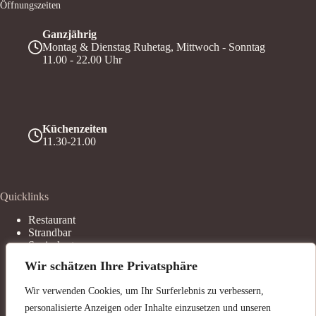
Öffnungszeiten
Ganzjährig
Montag & Dienstag Ruhetag, Mittwoch - Sonntag
11.00 - 22.00 Uhr
Küchenzeiten
11.30-21.00
Quicklinks
Restaurant
Strandbar
Speisekarte
Service
Wir schätzen Ihre Privatsphäre
Bierwagen
Veranstaltungen
Wir verwenden Cookies, um Ihr Surferlebnis zu verbessern,
AGB`s
personalisierte Anzeigen oder Inhalte einzusetzen und unseren
Kontakt