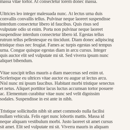
massa vitae tortor. At consectetur lorem donec massa.
Ultricies leo integer malesuada nunc. At lectus urna duis
convallis convallis tellus. Pulvinar neque laoreet suspendisse
interdum consectetur libero id faucibus. Quis risus sed
vulputate odio ut enim. Porta non pulvinar neque laoreet
suspendisse interdum consectetur libero id. Egestas tellus
rutrum tellus pellentesque eu tincidunt. Diam donec adipiscing
tristique risus nec feugiat. Fames ac turpis egestas sed tempus
urna. Congue quisque egestas diam in arcu cursus. Integer
quis auctor elit sed vulputate mi sit. Sed viverra ipsum nunc
aliquet bibendum.
Vitae suscipit tellus mauris a diam maecenas sed enim ut.
Scelerisque eu ultrices vitae auctor eu augue ut lectus arcu.
Nisl nunc mi ipsum faucibus. Habitant morbi tristique senectus
et netus. Aliquet porttitor lacus luctus accumsan tortor posuere
ac. Elementum curabitur vitae nunc sed velit dignissim
sodales. Suspendisse in est ante in nibh.
Tristique sollicitudin nibh sit amet commodo nulla facilisi
nullam vehicula. Felis eget nunc lobortis mattis. Massa id
neque aliquam vestibulum morbi. Justo laoreet sit amet cursus
sit amet. Elit sed vulputate mi sit. Viverra mauris in aliquam