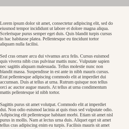
Lorem ipsum dolor sit amet, consectetur adipiscing elit, sed do
eiusmod tempor incididunt ut labore et dolore magna aliqua.
Scelerisque purus semper eget duis. Quis blandit turpis cursus
in hac habitasse platea. Pellentesque eu tincidunt tortor
aliquam nulla facilisi.
Sed cras ornare arcu dui vivamus arcu felis. Cursus euismod
quis viverra nibh cras pulvinar mattis nunc. Vulputate sapien
nec sagittis aliquam malesuada. Tellus molestie nunc non
blandit massa. Suspendisse in est ante in nibh mauris cursus.
Erat pellentesque adipiscing commodo elit at imperdiet dui
accumsan. Duis at tellus at urna. Rutrum quisque non tellus
orci ac auctor augue mauris. At tellus at urna condimentum
mattis pellentesque id nibh tortor.
Sagittis purus sit amet volutpat. Commodo elit at imperdiet
dui. Non odio euismod lacinia at quis risus sed vulputate odio.
Adipiscing elit pellentesque habitant morbi. Etiam sit amet nisl
purus in mollis. Nam at lectus urna duis. Aliquet eget sit amet
tellus cras adipiscing enim eu turpis. Facilisis mauris sit amet