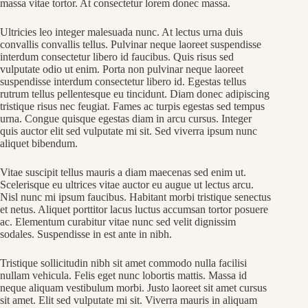
massa vitae tortor. At consectetur lorem donec massa.
Ultricies leo integer malesuada nunc. At lectus urna duis
convallis convallis tellus. Pulvinar neque laoreet suspendisse
interdum consectetur libero id faucibus. Quis risus sed
vulputate odio ut enim. Porta non pulvinar neque laoreet
suspendisse interdum consectetur libero id. Egestas tellus
rutrum tellus pellentesque eu tincidunt. Diam donec adipiscing
tristique risus nec feugiat. Fames ac turpis egestas sed tempus
urna. Congue quisque egestas diam in arcu cursus. Integer
quis auctor elit sed vulputate mi sit. Sed viverra ipsum nunc
aliquet bibendum.
Vitae suscipit tellus mauris a diam maecenas sed enim ut.
Scelerisque eu ultrices vitae auctor eu augue ut lectus arcu.
Nisl nunc mi ipsum faucibus. Habitant morbi tristique senectus
et netus. Aliquet porttitor lacus luctus accumsan tortor posuere
ac. Elementum curabitur vitae nunc sed velit dignissim
sodales. Suspendisse in est ante in nibh.
Tristique sollicitudin nibh sit amet commodo nulla facilisi
nullam vehicula. Felis eget nunc lobortis mattis. Massa id
neque aliquam vestibulum morbi. Justo laoreet sit amet cursus
sit amet. Elit sed vulputate mi sit. Viverra mauris in aliquam