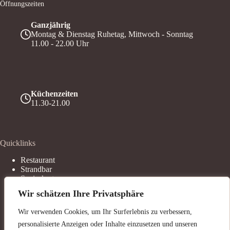
Öffnungszeiten
Ganzjährig
Montag & Dienstag Ruhetag, Mittwoch - Sonntag
11.00 - 22.00 Uhr
Küchenzeiten
11.30-21.00
Quicklinks
Restaurant
Strandbar
Speisekarte
Service
Wir schätzen Ihre Privatsphäre
Bierwagen
Veranstaltungen
Wir verwenden Cookies, um Ihr Surferlebnis zu verbessern,
AGB`s
personalisierte Anzeigen oder Inhalte einzusetzen und unseren
Kontakt